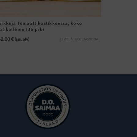
uikkuja Tomaattikastikkeessa, koko
atikollinen (36 prk)
62,00
€
(sis. alv)
EI VIELÄ TUOTEARVIOITA