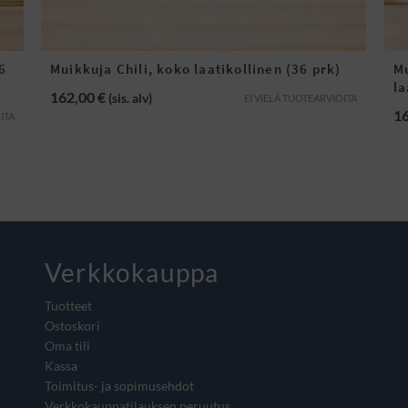
6
Muikkuja Chili, koko laatikollinen (36 prk)
M
la
162,00
€
(sis. alv)
EI VIELÄ TUOTEARVIOITA
1
ITA
Verkkokauppa
Tuotteet
Ostoskori
Oma tili
Kassa
Toimitus- ja sopimusehdot
Verkkokauppatilauksen peruutus