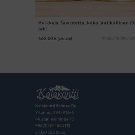
Muikkuja Savustettu, koko laatikollinen (3
prk)
162,00
€
(sis. alv)
EI VIELÄ TUOTEARVIO
Kalakontti Saimaa Oy
Y-tunnus 2947916-6
Mustanlammintie 70
58620 LOHILAHTI
p. 050 522 8355