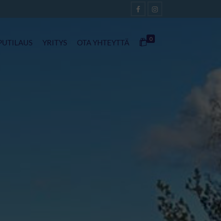
0
PUTILAUS
YRITYS
OTA YHTEYTTÄ