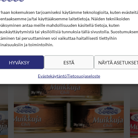
rhaan kokemuksen tarjoamiseksi käytämme teknologioita, kuten evästeitä
Muikkuja Chili
M
lentaaksemme ja/tai käyttääksemme laitetietoja. Näiden tekniikoiden
äksyminen antaa meille mahdollisuuden käsitellä tietoja, kuten
Hintaluokka:
4,90
€
–
24,50
€
4
(sis. alv)
auskäyttäytymistä tai yksilöllisiä tunnuksia tällä sivustolla. Suostumukse
u
Arvostelu
4,90 €
ta:
tuotteesta:
täminen tai peruuttaminen voi vaikuttaa haitallisesti tiettyihin
-
5.00
/ 5
naisuuksiin ja toimintoihin.
24,50 €
HYVÄKSY
ESTÄ
NÄYTÄ ASETUKSE
Evästekäytäntö
Tietosuojaseloste