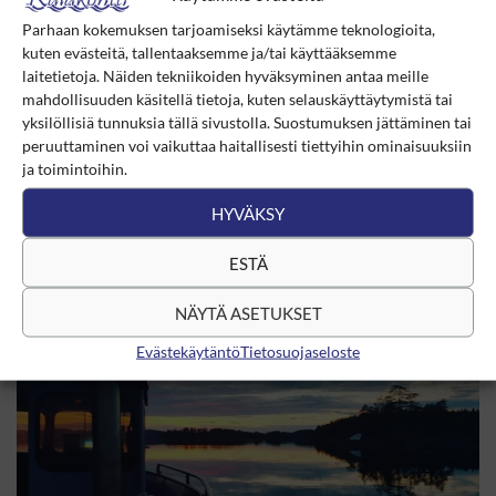
View on Facebook
·
Share
Parhaan kokemuksen tarjoamiseksi käytämme teknologioita,
kuten evästeitä, tallentaaksemme ja/tai käyttääksemme
laitetietoja. Näiden tekniikoiden hyväksyminen antaa meille
mahdollisuuden käsitellä tietoja, kuten selauskäyttäytymistä tai
yksilöllisiä tunnuksia tällä sivustolla. Suostumuksen jättäminen tai
peruuttaminen voi vaikuttaa haitallisesti tiettyihin ominaisuuksiin
ja toimintoihin.
HYVÄKSY
ESTÄ
NÄYTÄ ASETUKSET
Evästekäytäntö
Tietosuojaseloste