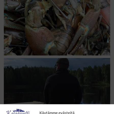
Photo
View on Facebook
·
Share
Kalakontti
5 days ago
Elokuun ensimmäinen viikko starttaa ja kalaa liikkuu
normaalin aikataulun mukaan Sulkavalle (3 krt/vko) ja
Puumalaan (ma-la).
Omat torikäynnit vähenee ja ne menee seuraavasti:
keskiviikkona 5.8. Sulkavan tori klo 10.30-12.00
perjantaina 7.8. Ruokolahden tori klo 14-16
lauantaina 8.8. Lohilahden tori klo 8.30-10.30
Noutopiste Lieviskä palvelee tällä viikolla ma-la ja kalaa
tai rapuja voit t
...
See More
Photo
Käytämme evästeitä