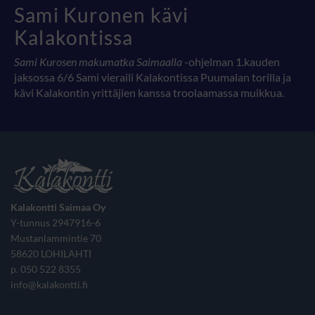
Sami Kuronen kävi
Kalakontissa
Sami Kurosen makumatka Saimaalla
-ohjelman 1.kauden
jaksossa 6/6 Sami vieraili Kalakontissa Puumalan torilla ja
kävi Kalakontin yrittäjien kanssa troolaamassa muikkua.
Kalakontti Saimaa Oy
Y-tunnus 2947916-6
Mustanlammintie 70
58620 LOHILAHTI
p. 050 522 8355
info@kalakontti.fi‬