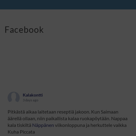
Facebook
Kalakontti
3 days ago
Pitkästä aikaa laitetaan reseptiä jakoon. Kun Saimaan
äärellä ollaan, niin paikallista kalaa ruokapöytään. Nappaa
kala tiskiltä
Näppänen
viikonloppuna ja herkuttele vaikka
Kuha Piccata