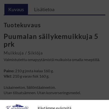
Kuvaus
Lisätietoa
Tuotekuvaus
Puumalan säilykemuikkuja 5
prk
Muikkuja / Siklöja
Valmistutettu omapyytämistä muikuista omalla reseptillä.
Paino:
210 g josta kalaa 160 g.
Vikt:
210 g varav fisk 160 g.
Lisäaineeton. Säilöntäaineeton.
Utan tillsatsämnen. Utan konverseringsmedel.
Säilytys:
Avaamattomana huoneenlämmössä kuivassa
Käytämme evästeitä