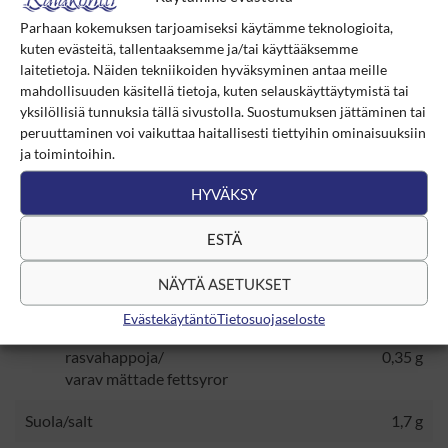
paikassa, avattuna alle +6 C.
Förvaras:
Oöppnad i rumstemperatur på tortt ställe, öppnad
Parhaan kokemuksen tarjoamiseksi käytämme teknologioita,
under +6 C.
kuten evästeitä, tallentaaksemme ja/tai käyttääksemme
laitetietoja. Näiden tekniikoiden hyväksyminen antaa meille
mahdollisuuden käsitellä tietoja, kuten selauskäyttäytymistä tai
Ravintosisältö/Näringsvärde
100 g
yksilöllisiä tunnuksia tällä sivustolla. Suostumuksen jättäminen tai
peruuttaminen voi vaikuttaa haitallisesti tiettyihin ominaisuuksiin
580 kJ / 138
Energia/energi
ja toimintoihin.
kcal
HYVÄKSY
Proteiini/protein
16 g
ESTÄ
Hiilihydraatti/kolhydrat
2,5 g
josta sokereita/varav sokerarter
0,5 g
NÄYTÄ ASETUKSET
Rasva/fett
Evästekäytäntö
Tietosuojaseloste
josta tyydyttyneitä
7 g
rasvahappoja/
0,35 g
varav mättade fettsyror
Suola/salt
1,7 g