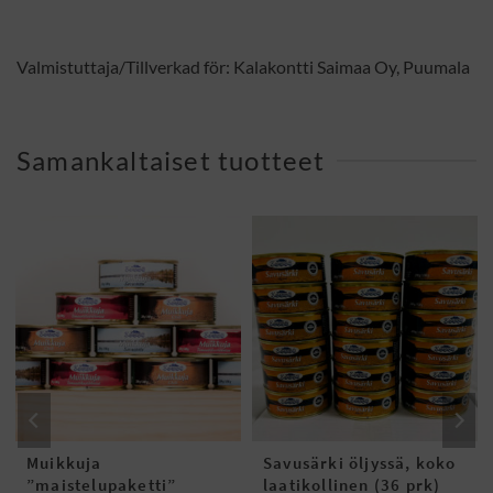
Valmistuttaja/Tillverkad för: Kalakontti Saimaa Oy, Puumala
Samankaltaiset tuotteet
Muikkuja
Savusärki öljyssä, koko
”maistelupaketti”
laatikollinen (36 prk)