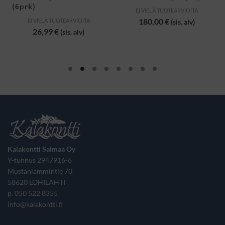
(6prk)
ka:
EI VIELÄ TUOTEARVIOITA
180,00
€
EI VIELÄ TUOTEARVIOITA
(sis. alv)
26,99
€
(sis. alv)
Kalakontti Saimaa Oy
Y-tunnus 2947916-6
Mustanlammintie 70
58620 LOHILAHTI
p. 050 522 8355
info@kalakontti.fi‬