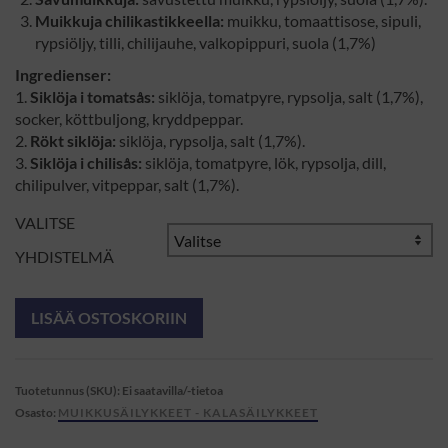
Muikkuja chilikastikkeella:
muikku, tomaattisose, sipuli,
rypsiöljy, tilli, chilijauhe, valkopippuri, suola (1,7%)
Ingredienser:
1.
Siklöja i tomatsås:
siklöja, tomatpyre, rypsolja, salt (1,7%),
socker, köttbuljong, kryddpeppar.
2.
Rökt siklöja:
siklöja, rypsolja, salt (1,7%).
3.
Siklöja i chilisås:
siklöja, tomatpyre, lök, rypsolja, dill,
chilipulver, vitpeppar, salt (1,7%).
VALITSE
YHDISTELMÄ
LISÄÄ OSTOSKORIIN
Tuotetunnus (SKU):
Ei saatavilla/-tietoa
Osasto:
MUIKKUSÄILYKKEET - KALASÄILYKKEET