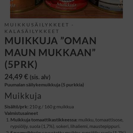
MUIKKUSÄILYKKEET -
KALASÄILYKKEET
MUIKKUJA ”OMAN
MAUN MUKKAAN”
(5PRK)
24,49
€
(sis. alv)
Puumalan säilykemuikkuja (5 purkkia)
Muikkuja
Sisältö/prk:
210 g / 160 g muikkua
Valmistusaineet
Muikkuja tomaattikastikkeessa:
muikku, tomaattisose,
rypsiöljy, suola (1,7%), sokeri, lihaliemi, maustepippuri.
Savumuikkuja:
savustettu muikku, rypsiöljy, suola (1,7%).